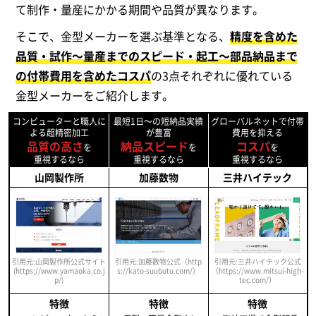
て制作・量産にかかる期間や品質が異なります。
そこで、金型メーカーを選ぶ基準となる、
精度を含めた
品質・試作～量産までのスピード・起工～部品納品まで
の付帯費用を含めたコスパ
の3点それぞれに優れている
金型メーカーをご紹介します。
コンピューターと職人に
最短1日～の短納品実績
グローバルネットで付帯
よる超精密加工
が豊富
費用を抑える
品質の高さ
納品スピード
コスパ
を
を
を
重視するなら
重視するなら
重視するなら
山岡製作所
加藤数物
三井ハイテック
引用元:三井ハイテック公式
引用元:山岡製作所公式サイト
引用元:加藤数物公式（http
（https://www.mitsui-high-
(https://www.yamaoka.co.j
s://kato-suubutu.com/）
tec.com/）
p/)
特徴
特徴
特徴