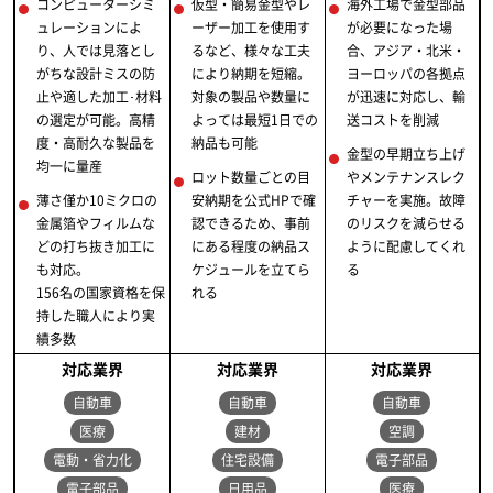
コンピューターシミ
仮型・簡易金型やレ
海外工場で金型部品
ュレーションによ
ーザー加工を使用す
が必要になった場
り、人では見落とし
るなど、様々な工夫
合、アジア・北米・
がちな設計ミスの防
により納期を短縮。
ヨーロッパの各拠点
止や適した加工･材料
対象の製品や数量に
が迅速に対応し、輸
の選定が可能。高精
よっては最短1日での
送コストを削減
度・高耐久な製品を
納品も可能
金型の早期立ち上げ
均一に量産
ロット数量ごとの目
やメンテナンスレク
薄さ僅か10ミクロの
安納期を公式HPで確
チャーを実施。故障
金属箔やフィルムな
認できるため、事前
のリスクを減らせる
どの打ち抜き加工に
にある程度の納品ス
ように配慮してくれ
も対応。
ケジュールを立てら
る
156名の国家資格を保
れる
持した職人により実
績多数
対応業界
対応業界
対応業界
自動車
自動車
自動車
医療
建材
空調
電動・省力化
住宅設備
電子部品
電子部品
日用品
医療