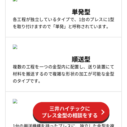
単発型
各工程が独立しているタイプで、1台のプレスに1型
を取り付けますので「単発」と呼称されています。
順送型
複数の工程を一つの金型内に配置し、送り装置にて
材料を搬送するので複雑な形状の加工が可能な金型
のタイプです。
三井ハイテックに
山岡製作所に
加藤数物に
トランスファ
プレス金型の相談をする
プレス金型の相談をする
プレス金型の相談をする
ー型
1台の搬送機構を持ったプレスに、独立した金型を複