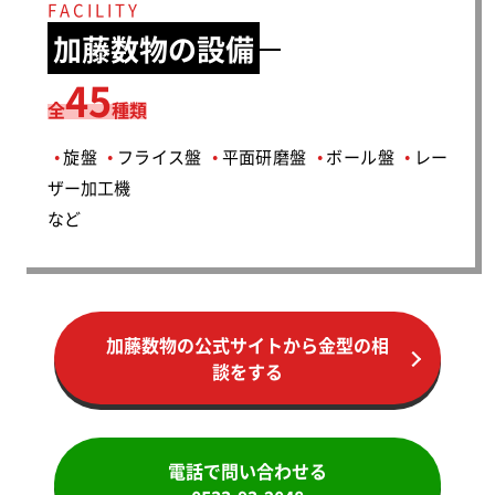
FACILITY
加藤数物の設備
45
全
種類
旋盤
フライス盤
平面研磨盤
ボール盤
レー
●
●
●
●
●
ザー加工機
など
加藤数物の公式サイトから金型の相
談をする
電話で問い合わせる