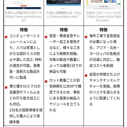
引用元:三井ハイテック公式
引用元:山岡製作所公式サイト
引用元:加藤数物公式（http
（https://www.mitsui-high-
(https://www.yamaoka.co.j
s://kato-suubutu.com/）
tec.com/）
p/)
特徴
特徴
特徴
コンピューターシミ
仮型・簡易金型やレ
海外工場で金型部品
ュレーションによ
ーザー加工を使用す
が必要になった場
り、人では見落とし
るなど、様々な工夫
合、アジア・北米・
がちな設計ミスの防
により納期を短縮。
ヨーロッパの各拠点
止や適した加工･材料
対象の製品や数量に
が迅速に対応し、輸
の選定が可能。高精
よっては最短1日での
送コストを削減
度・高耐久な製品を
納品も可能
金型の早期立ち上げ
均一に製造
ロット数量ごとの目
やメンテナンスレク
薄さ僅か10ミクロの
安納期を公式HPで確
チャーを実施。故障
金属箔やフィルムな
認できるため、事前
のリスクを減らせる
どの打ち抜き加工に
にある程度の納品ス
ように配慮してくれ
も対応。
ケジュールを立てら
る
156名の国家資格を保
れる
持した職人により実
績多数