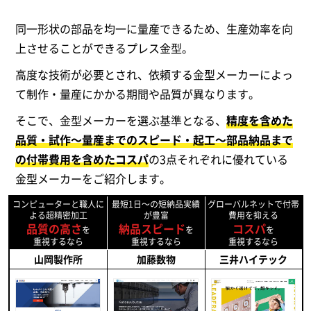
同一形状の部品を均一に量産できるため、生産効率を向
上させることができるプレス金型。
高度な技術が必要とされ、依頼する金型メーカーによっ
て制作・量産にかかる期間や品質が異なります。
そこで、金型メーカーを選ぶ基準となる、
精度を含めた
品質・試作～量産までのスピード・起工～部品納品まで
の付帯費用を含めたコスパ
の3点それぞれに優れている
金型メーカーをご紹介します。
コンピューターと職人に
最短1日～の短納品実績
グローバルネットで付帯
よる超精密加工
が豊富
費用を抑える
品質の高さ
納品スピード
コスパ
を
を
を
重視するなら
重視するなら
重視するなら
山岡製作所
加藤数物
三井ハイテック