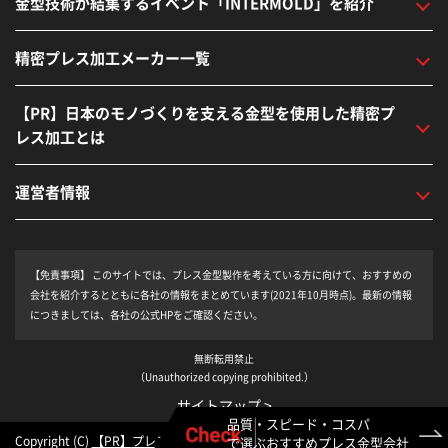
金型技術が結集するイベント「INTERMOLD」を紹介
精密プレス加工メーカー一覧
【PR】日本のモノづくりを支える金型を使用した精密プ
レス加工とは
運営者情報
【免責事項】
このサイトでは、プレス金型製作を考えている方に向けて、おすすめの
会社を紹介するとともに各社の情報をまとめています(2021年10月時点)。最新の情報
につきましては、各社の公式HPをご確認ください。
無断転用禁止
（Unauthorized copying prohibited.）
サイトマップ >
品質・スピード・コスパ
Copyright (C)
プレス金型専門マガジン│ダイマガ
All Rights Reserved.
で選ぶおすすめ
プレス金型会社