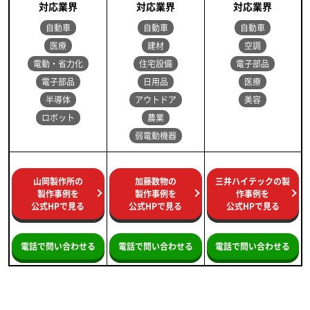
対応業界
対応業界
対応業界
自動車
自動車
自動車
医療
建材
空調
電動・省力化
住宅設備
電子部品
電子部品
日用品
医療
半導体
アウトドア
美容
ロボット
農業
弱電動機器
山岡製作所の
加藤数物の
三井ハイテックの製
製作事例を
製作事例を
作事例を
公式HPで見る
公式HPで見る
公式HPで見る
電話で問い合わせる
電話で問い合わせる
電話で問い合わせる